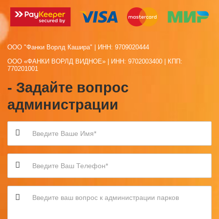
ООО "Фанки Ворлд Кашира" | ИНН: 9709020444
ООО «ФАНКИ ВОРЛД ВИДНОЕ» | ИНН: 9702003400 | КПП:
770201001
- Задайте вопрос
администрации